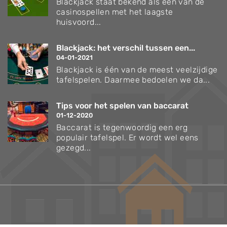
Blackjack staat bekend als één van de
casinospellen met het laagste
huisvoord...
Blackjack: het verschil tussen een...
04-01-2021
Blackjack is één van de meest veelzijdige
tafelspelen. Daarmee bedoelen we da...
Tips voor het spelen van baccarat
01-12-2020
Baccarat is tegenwoordig een erg
populair tafelspel. Er wordt wel eens
gezegd...