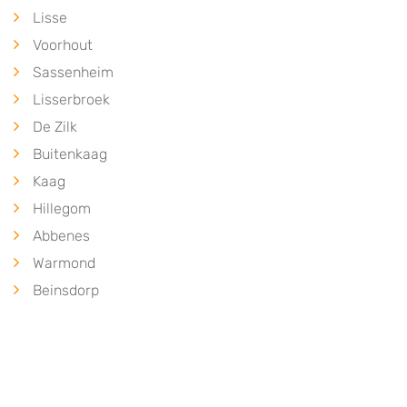
Lisse
Voorhout
Sassenheim
Lisserbroek
De Zilk
Buitenkaag
Kaag
Hillegom
Abbenes
Warmond
Beinsdorp