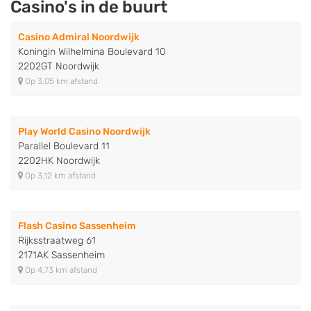
Casino's in de buurt
Casino Admiral Noordwijk
Koningin Wilhelmina Boulevard 10
2202GT Noordwijk
Op 3,05 km afstand
Play World Casino Noordwijk
Parallel Boulevard 11
2202HK Noordwijk
Op 3,12 km afstand
Flash Casino Sassenheim
Rijksstraatweg 61
2171AK Sassenheim
Op 4,73 km afstand