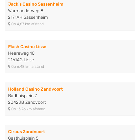
Jack's Casino Sassenheim
Warmonderweg 8
2171AH Sassenheim
Op 4,87 km afstand
Flash Casino Lisse
Heereweg 10
2161AG Lisse
Op 6,48 km afstand
Holland Casino Zandvoort
Badhuisplein 7
2042JB Zandvoort
Op 13,76 km afstand
Circus Zandvoort
Gasthuisplein 5