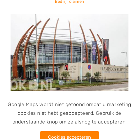
Bedrijf claimen
Google Maps wordt niet getoond omdat u marketing
cookies niet hebt geaccepteerd. Gebruik de
onderstaande knop om ze alsnog te accepteren.
Cookies accepteren