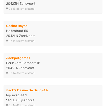
2042JM Zandvoort
Op 13,85 km afstand
Casino Royaal
Haltestraat 50
2042LN Zandvoort
Op 14,08 km afstand
Jackpotgames
Boulevard Barnaart 18
2041JA Zandvoort
Op 14,36 km afstand
Jack's Casino De Brug-A4
Rijksweg A4 1
1435DA Rijsenhout
Op 14,42 km afstand