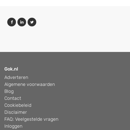
Gok.nl
Adverteren
Algemene voorwaarden
Blog
Contact
Cookiebeleid
Disclaimer
FAQ: Veelgestelde vragen
Inloggen