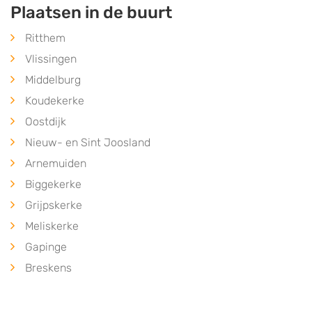
Plaatsen in de buurt
Ritthem
Vlissingen
Middelburg
Koudekerke
Oostdijk
Nieuw- en Sint Joosland
Arnemuiden
Biggekerke
Grijpskerke
Meliskerke
Gapinge
Breskens