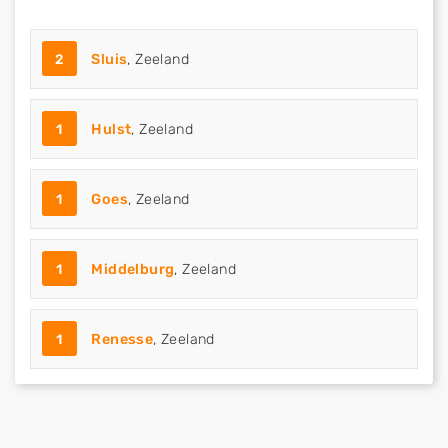
2
Sluis
, Zeeland
1
Hulst
, Zeeland
1
Goes
, Zeeland
1
Middelburg
, Zeeland
1
Renesse
, Zeeland