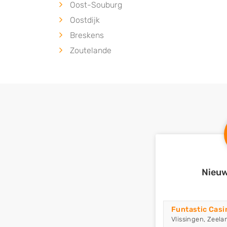
Oost-Souburg
Oostdijk
Breskens
Zoutelande
Nieuw
Funtastic Casi
Vlissingen, Zeela