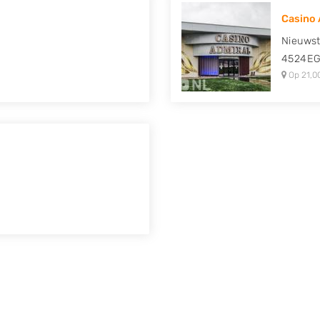
Casino 
Nieuwst
4524E
Op 21,0