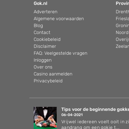
Gok.nl
Provi
Adverteren
Drent
Algemene voorwaarden
Friesl
Blog
Groni
Contact
Noord
Cookiebeleid
Overij
Disclaimer
Zeela
FAQ: Veelgestelde vragen
Inloggen
Over ons
Casino aanmelden
Privacybeleid
Tips voor de beginnende gokk
06-04-2021
Vrijwel iedereen voelt ooit in 
aandrang om een gokje t...