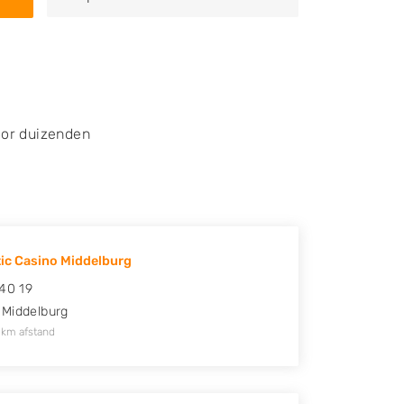
or duizenden
ic Casino Middelburg
940 19
Middelburg
 km afstand