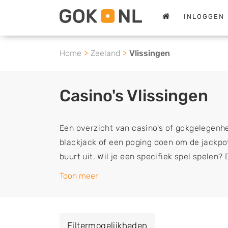
INLOGGEN
Home
Zeeland
Vlissingen
Casino's Vlissingen
Een overzicht van casino's of gokgelegenhe
blackjack of een poging doen om de jackpo
buurt uit. Wil je een specifiek spel spelen?
Toon meer
Zoek je liever naar een casino in een ander
je woonplaats, postcode of de naam van het
Filtermogelijkheden