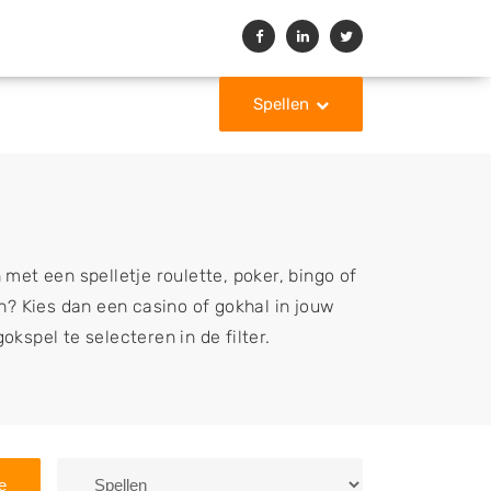
Spellen
met een spelletje roulette, poker, bingo of
? Kies dan een casino of gokhal in jouw
okspel te selecteren in de filter.
an alle casino's in
Zeeland
. Met behulp van
gelegenheid.
e