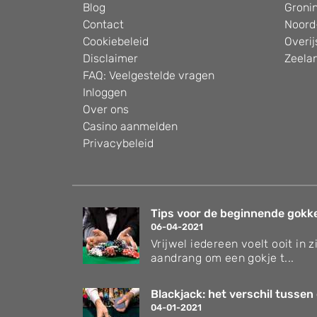
Blog
Groni
Contact
Noord
Cookiebeleid
Overij
Disclaimer
Zeela
FAQ: Veelgestelde vragen
Inloggen
Over ons
Casino aanmelden
Privacybeleid
Tips voor de beginnende gokk
06-04-2021
Vrijwel iedereen voelt ooit in 
aandrang om een gokje t...
Blackjack: het verschil tussen 
04-01-2021