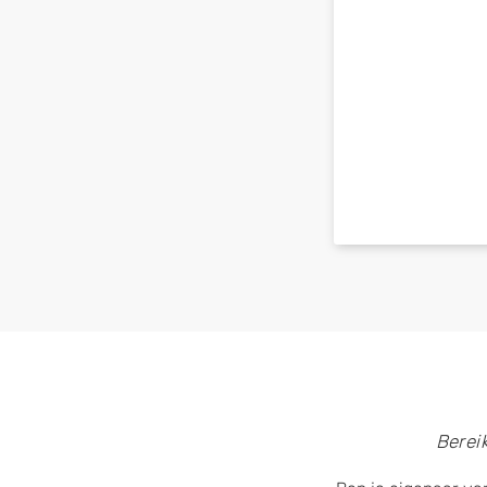
Berei