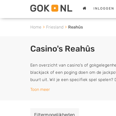
INLOGGEN
Home
Friesland
Reahûs
Casino's Reahûs
Een overzicht van casino's of gokgelegenh
blackjack of een poging doen om de jackpo
buurt uit. Wil je een specifiek spel spelen?
Toon meer
Zoek je liever naar een casino in een ander
van je woonplaats, postcode of de naam van
Filtermogelijkheden