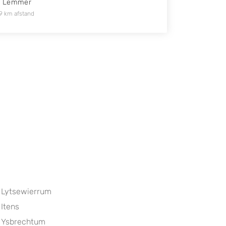
M
Lemmer
9 km afstand
Lytsewierrum
Itens
Ysbrechtum