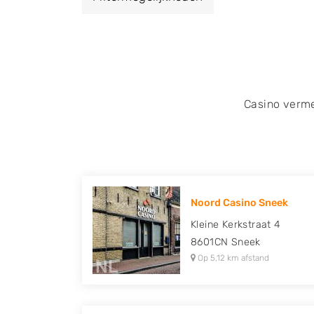
Casino verm
Noord Casino Sneek
Kleine Kerkstraat 4
8601CN
Sneek
Op 5,12 km afstand