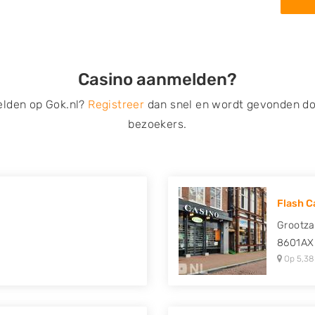
Casino aanmelden?
elden op Gok.nl?
Registreer
dan snel en wordt gevonden do
bezoekers.
Flash C
Grootz
8601AX
Op 5,38