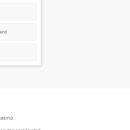
land
asino.