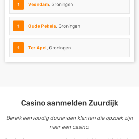
1
Veendam
, Groningen
1
Oude Pekela
, Groningen
1
Ter Apel
, Groningen
Casino aanmelden Zuurdijk
Bereik eenvoudig duizenden klanten die opzoek zijn
naar een casino.