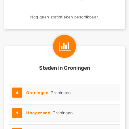
Nog geen statistieken beschikbaar.
Steden in Groningen
4
Groningen
, Groningen
1
Hoogezand
, Groningen