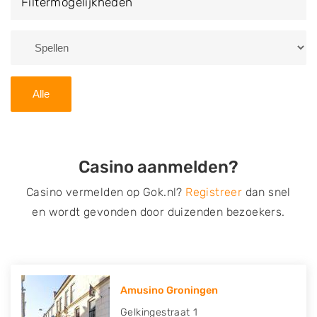
Filtermogelijkheden
de filter.
Zoek je liever naar een casino in een andere plaats of
regio? Je vindt op deze website een overzicht van
alle casino's in
Groningen
. Met behulp van je
Alle
woonplaats, postcode of de naam van het casino kun
je zelfs direct
zoeken
naar een gewenste
gokgelegenheid.
Casino aanmelden?
Casino vermelden op Gok.nl?
Registreer
dan snel
en wordt gevonden door duizenden bezoekers.
Amusino Groningen
Gelkingestraat 1