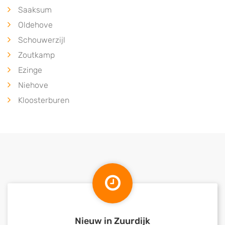
Saaksum
Oldehove
Schouwerzijl
Zoutkamp
Ezinge
Niehove
Kloosterburen
Nieuw in Zuurdijk