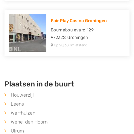
Fair Play Casino Groningen
Boumaboulevard 129
9723ZS
Groningen
Op 20,38 km afstand
Plaatsen in de buurt
Houwerzijl
Leens
Warfhuizen
Wehe-den Hoorn
Ulrum