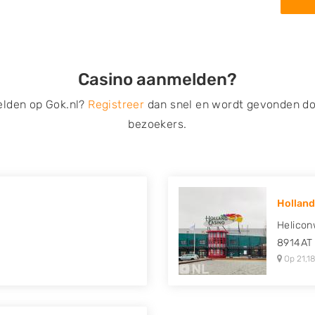
Casino aanmelden?
elden op Gok.nl?
Registreer
dan snel en wordt gevonden do
bezoekers.
Hollan
Helicon
8914AT
Op 21,18