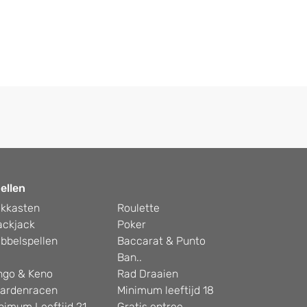
ellen
kkasten
Roulette
ackjack
Poker
bbelspellen
Baccarat & Punto
Ban..
ngo & Keno
Rad Draaien
ardenracen
Minimum leeftijd 18
nimum Leeftijd 21
Gratis entree