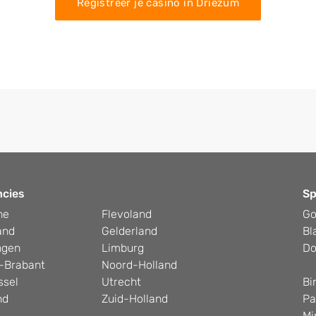
Registreer je casino in Driezum
ncies
Sp
he
Flevoland
Go
and
Gelderland
Bl
ngen
Limburg
Do
-Brabant
Noord-Holland
ssel
Utrecht
Bi
nd
Zuid-Holland
Pa
Mi