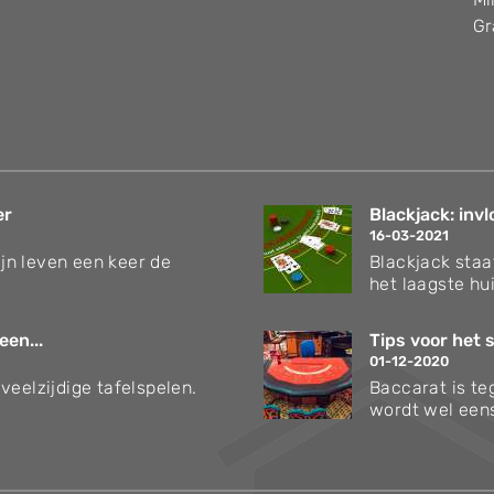
Gr
er
Blackjack: invl
16-03-2021
zijn leven een keer de
Blackjack staa
het laagste hui
een...
Tips voor het 
01-12-2020
veelzijdige tafelspelen.
Baccarat is te
wordt wel eens