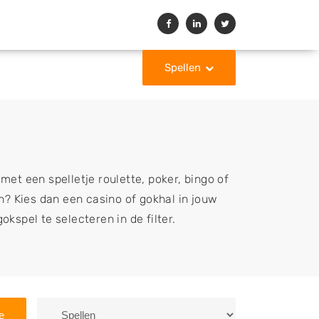
Spellen
met een spelletje roulette, poker, bingo of
? Kies dan een casino of gokhal in jouw
okspel te selecteren in de filter.
an alle casino's in
Friesland
. Met behulp
 gokgelegenheid.
e