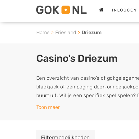
INLOGGEN
Home
Friesland
Driezum
Casino's Driezum
Een overzicht van casino's of gokgelegenh
blackjack of een poging doen om de jackpo
buurt uit. Wil je een specifiek spel spelen?
Toon meer
Zoek je liever naar een casino in een ander
van je woonplaats, postcode of de naam van
Filtermogelijkheden