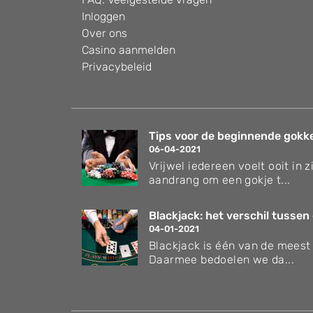
Inloggen
Over ons
Casino aanmelden
Privacybeleid
Tips voor de beginnende gokk
06-04-2021
Vrijwel iedereen voelt ooit in 
aandrang om een gokje t...
Blackjack: het verschil tussen 
04-01-2021
Blackjack is één van de meest 
Daarmee bedoelen we da...