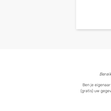
Berei
Ben je eigenaar
(gratis) uw geg