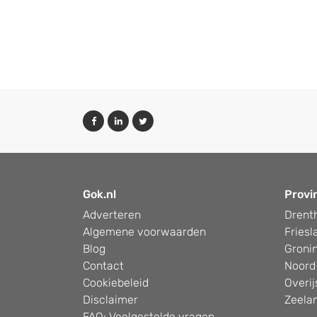
Gok.nl
Provi
Adverteren
Drent
Algemene voorwaarden
Friesl
Blog
Groni
Contact
Noord
Cookiebeleid
Overij
Disclaimer
Zeela
FAQ: Veelgestelde vragen