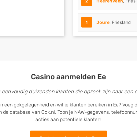
2
Heerenveen
, Fries
1
Joure
, Friesland
Casino aanmelden Ee
k eenvoudig duizenden klanten die opzoek zijn naar een c
n een gokgelegenheid en wil je klanten bereiken in Ee? Voeg d
n de database van Gok.nl. Toon je NAW-gegevens, telefoonnu
acties aan potentiele klanten!