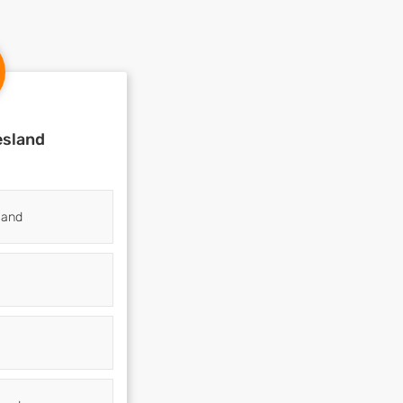
esland
sland