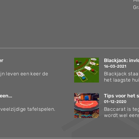
Gr
er
Blackjack: invl
16-03-2021
zijn leven een keer de
Blackjack staa
het laagste hui
een...
Tips voor het 
01-12-2020
veelzijdige tafelspelen.
Baccarat is te
wordt wel eens