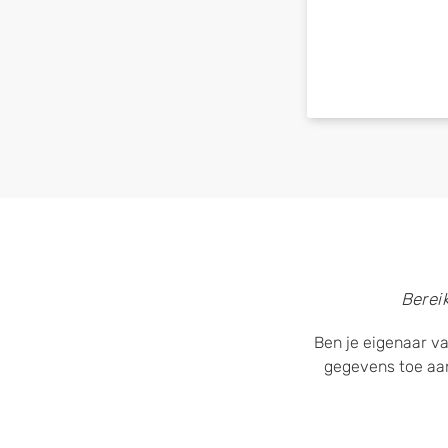
Berei
Ben je eigenaar va
gegevens toe aa