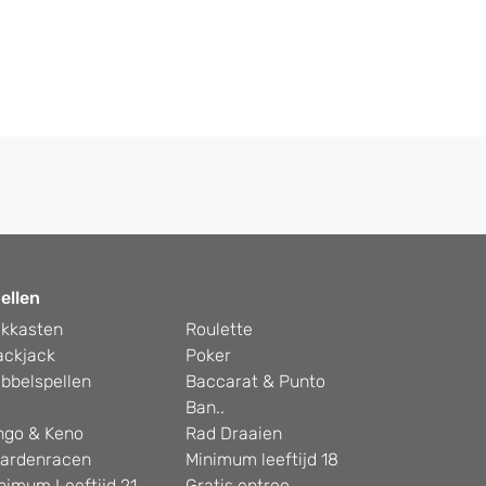
ellen
kkasten
Roulette
ackjack
Poker
bbelspellen
Baccarat & Punto
Ban..
ngo & Keno
Rad Draaien
ardenracen
Minimum leeftijd 18
nimum Leeftijd 21
Gratis entree