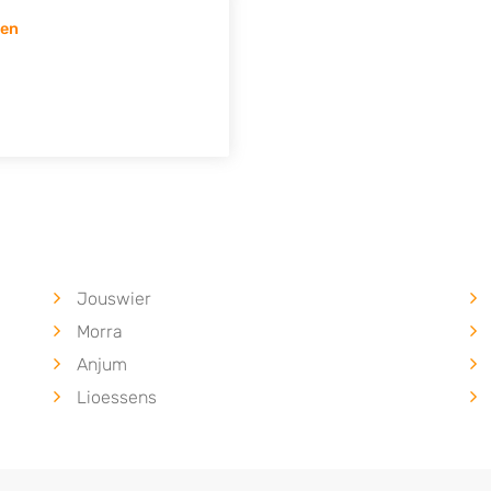
den
Jouswier
Morra
Anjum
Lioessens