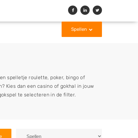
Spellen
n spelletje roulette, poker, bingo of
? Kies dan een casino of gokhal in jouw
okspel te selecteren in de filter.
an alle casino's in
Friesland
. Met behulp
 gokgelegenheid.
e