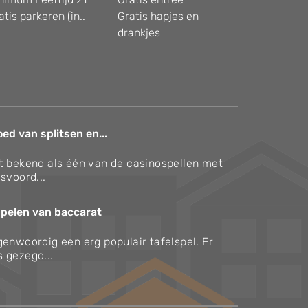
atis parkeren (in..
Gratis hapjes en
drankjes
oed van splitsen en...
t bekend als één van de casinospellen met
svoord...
spelen van baccarat
genwoordig een erg populair tafelspel. Er
 gezegd...