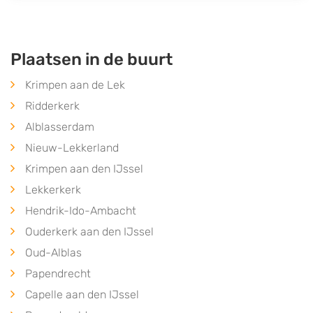
Plaatsen in de buurt
Krimpen aan de Lek
Ridderkerk
Alblasserdam
Nieuw-Lekkerland
Krimpen aan den IJssel
Lekkerkerk
Hendrik-Ido-Ambacht
Ouderkerk aan den IJssel
Oud-Alblas
Papendrecht
Capelle aan den IJssel