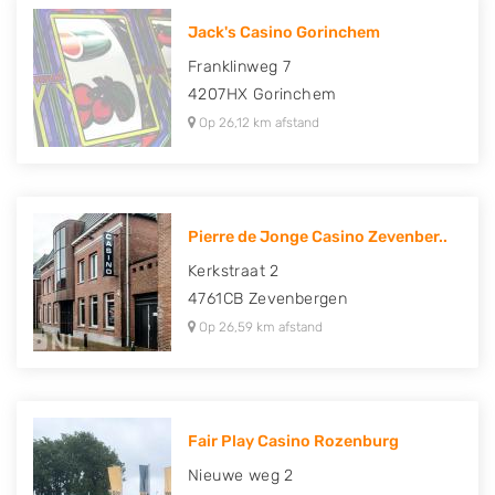
Jack's Casino Gorinchem
Franklinweg 7
4207HX
Gorinchem
Op 26,12 km afstand
Pierre de Jonge Casino Zevenber..
Kerkstraat 2
4761CB
Zevenbergen
Op 26,59 km afstand
Fair Play Casino Rozenburg
Nieuwe weg 2