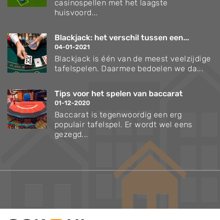
casinospellen met het laagste
huisvoord...
Blackjack: het verschil tussen een...
04-01-2021
Blackjack is één van de meest veelzijdige
tafelspelen. Daarmee bedoelen we da...
Tips voor het spelen van baccarat
01-12-2020
Baccarat is tegenwoordig een erg
populair tafelspel. Er wordt wel eens
gezegd...