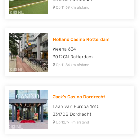
Op 11,69 km afstand
Holland Casino Rotterdam
Weena 624
3012CN
Rotterdam
Op 11,84 km afstand
Jack's Casino Dordrecht
Laan van Europa 1610
3317DB
Dordrecht
Op 12,19 km afstand