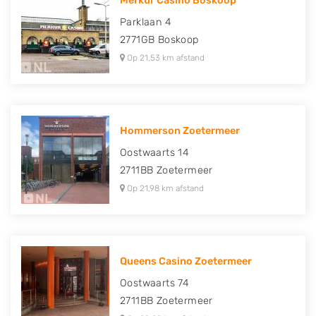
Merkur Casino Boskoop
Parklaan 4
2771GB
Boskoop
Op 21,53 km afstand
Hommerson Zoetermeer
Oostwaarts 14
2711BB
Zoetermeer
Op 21,98 km afstand
Queens Casino Zoetermeer
Oostwaarts 74
2711BB
Zoetermeer