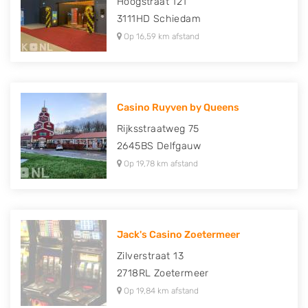
Hoogstraat 121
3111HD
Schiedam
Op 16,59 km afstand
Casino Ruyven by Queens
Rijksstraatweg 75
2645BS
Delfgauw
Op 19,78 km afstand
Jack's Casino Zoetermeer
Zilverstraat 13
2718RL
Zoetermeer
Op 19,84 km afstand