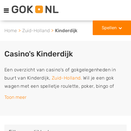
Spellen
Home
Zuid-Holland
Kinderdijk
Casino's Kinderdijk
Een overzicht van casino's of gokgelegenheden in
buurt van Kinderdijk,
Zuid-Holland.
Wil je een gok
wagen met een spelletje roulette, poker, bingo of
blackjack of een poging doen om de jackpot van
Toon meer
gokkasten, gokautomaten en fruitmachines te
winnen? Kies dan een casino of gokhal in jouw buurt
uit. Wil je een specifiek spel spelen? Dan kun je de
casino's filteren door het door jou gewenste gokspel