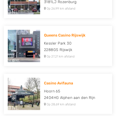
3181LJ
Rozenburg
Op 26,99 km afstand
Queens Casino Rijswijk
Kessler Park 30
2288GS
Rijswijk
Op 27,21 km afstand
Casino Avifauna
Hoorn 65
2404HG
Alphen aan den Rijn
Op 28,69 km afstand