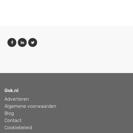
Gok.nl
Adverteren
Algemene voorwaarden
Blog
Contact
Cookiebeleid