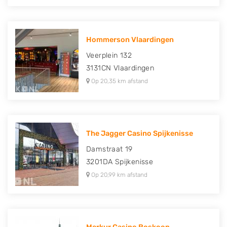
Hommerson Vlaardingen
Veerplein 132
3131CN
Vlaardingen
Op 20,35 km afstand
The Jagger Casino Spijkenisse
Damstraat 19
3201DA
Spijkenisse
Op 20,99 km afstand