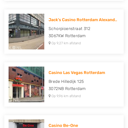
Jack's Casino Rotterdam Alexand..
Schorpioenstraat 312
3067KW
Rotterdam
Op 9,27 km afstand
Casino Las Vegas Rotterdam
Brede Hilledijk 125
3072NB
Rotterdam
Op 9,96 km afstand
Casino Be-One