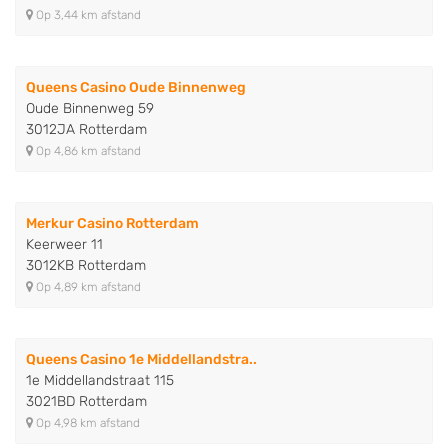
Op 3,44 km afstand
Queens Casino Oude Binnenweg
Oude Binnenweg 59
3012JA Rotterdam
Op 4,86 km afstand
Merkur Casino Rotterdam
Keerweer 11
3012KB Rotterdam
Op 4,89 km afstand
Queens Casino 1e Middellandstra..
1e Middellandstraat 115
3021BD Rotterdam
Op 4,98 km afstand