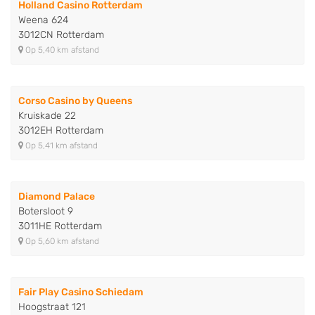
Holland Casino Rotterdam
Weena 624
3012CN Rotterdam
Op 5,40 km afstand
Corso Casino by Queens
Kruiskade 22
3012EH Rotterdam
Op 5,41 km afstand
Diamond Palace
Botersloot 9
3011HE Rotterdam
Op 5,60 km afstand
Fair Play Casino Schiedam
Hoogstraat 121