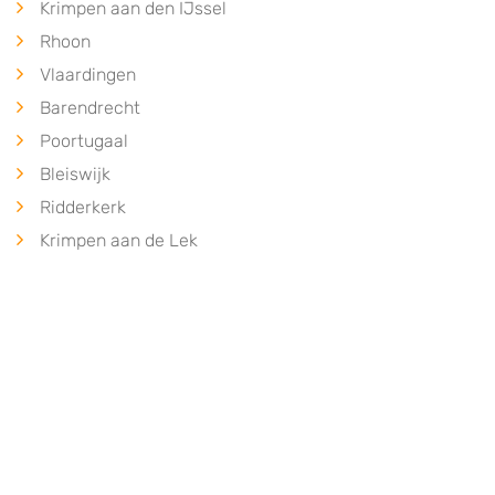
Krimpen aan den IJssel
Rhoon
Vlaardingen
Barendrecht
Poortugaal
Bleiswijk
Ridderkerk
Krimpen aan de Lek