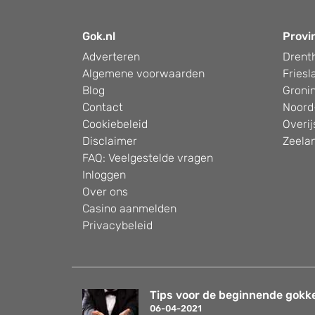
Gok.nl
Provi
Adverteren
Drent
Algemene voorwaarden
Friesl
Blog
Groni
Contact
Noord
Cookiebeleid
Overij
Disclaimer
Zeela
FAQ: Veelgestelde vragen
Inloggen
Over ons
Casino aanmelden
Privacybeleid
Tips voor de beginnende gokk
06-04-2021