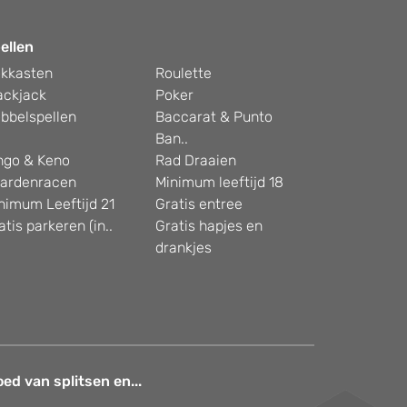
ellen
kkasten
Roulette
ackjack
Poker
bbelspellen
Baccarat & Punto
Ban..
ngo & Keno
Rad Draaien
ardenracen
Minimum leeftijd 18
nimum Leeftijd 21
Gratis entree
atis parkeren (in..
Gratis hapjes en
drankjes
oed van splitsen en...