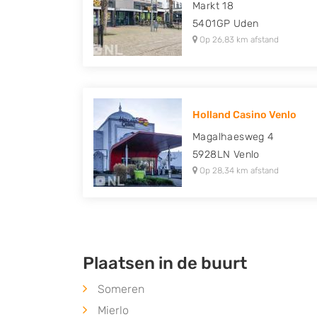
Markt 18
5401GP
Uden
Op 26,83 km afstand
Holland Casino Venlo
Magalhaesweg 4
5928LN
Venlo
Op 28,34 km afstand
Plaatsen in de buurt
Someren
Mierlo