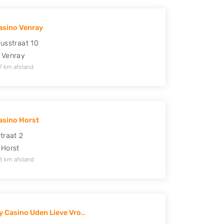
asino Venray
usstraat 10
Venray
7 km afstand
asino Horst
traat 2
Horst
6 km afstand
ay Casino Uden Lieve Vro..