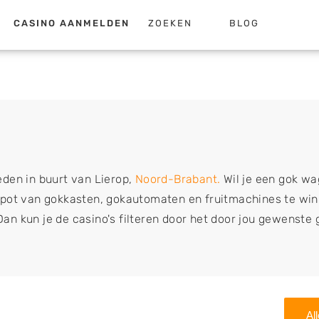
CASINO AANMELDEN
ZOEKEN
BLOG
eden in buurt van Lierop,
Noord-Brabant.
Wil je een gok wag
kpot van gokkasten, gokautomaten en fruitmachines te winn
 Dan kun je de casino's filteren door het door jou gewenste g
e plaats of regio? Je vindt op deze website een overzicht v
aam van het casino kun je zelfs direct
zoeken
naar een ge
All