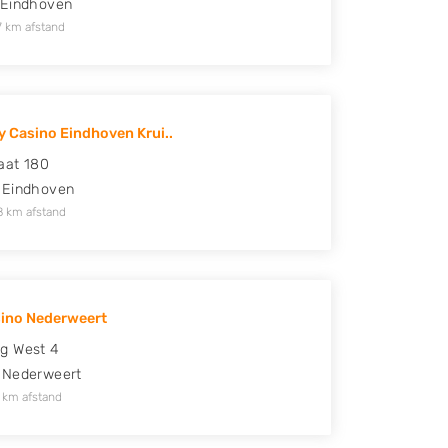
Eindhoven
7 km afstand
ay Casino Eindhoven Krui..
raat 180
Eindhoven
8 km afstand
ino Nederweert
g West 4
Nederweert
 km afstand