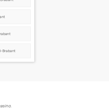
ant
rabant
d-Brabant
asino.