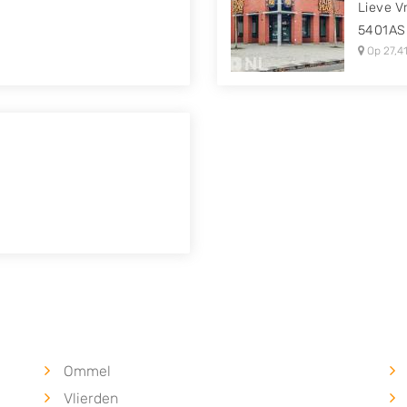
Lieve V
5401AS
Op 27,41
Ommel
Vlierden