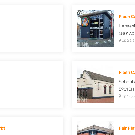
Flash C
Henseni
5801AX
Op 23,3
Flash C
Schools
5961EH
Op 25,8
rkt
Fair Pl