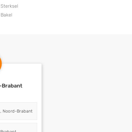
Sterksel
Bakel
-Brabant
h
, Noord-Brabant
-Brabant