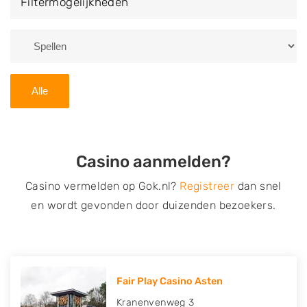
Filtermogelijkheden
te selecteren in de filter.
Zoek je liever naar een casino in een andere plaats of
regio? Je vindt op deze website een overzicht van
alle casino's in
Noord-Brabant
. Met behulp van je
Alle
woonplaats, postcode of de naam van het casino kun
je zelfs direct
zoeken
naar een gewenste
gokgelegenheid.
Casino aanmelden?
Casino vermelden op Gok.nl?
Registreer
dan snel
en wordt gevonden door duizenden bezoekers.
Fair Play Casino Asten
Kranenvenweg 3