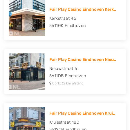
Fair Play Casino Eindhoven Kerk..
Kerkstraat 46
5611GK
Eindhoven
Fair Play Casino Eindhoven Nieu..
Nieuwstraat 6
5611DB
Eindhoven
Op 17,32 km afstand
Fair Play Casino Eindhoven Krui..
Kruisstraat 180
5612CN
Eindhoven