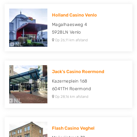
Holland Casino Venlo
Magalhaesweg 4
5928LN
Venlo
Op 26,11 km afstand
Jack's Casino Roermond
Kazerneplein 168
6041TH
Roermond
Op 28,16 km afstand
Flash Casino Veghel