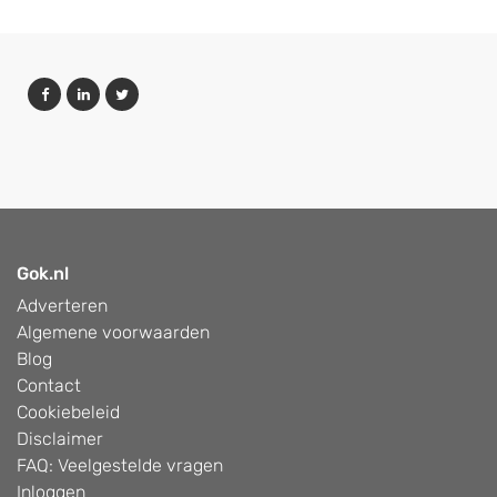
Gok.nl
Adverteren
Algemene voorwaarden
Blog
Contact
Cookiebeleid
Disclaimer
FAQ: Veelgestelde vragen
Inloggen