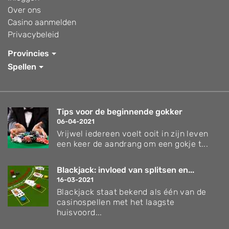
Over ons
Casino aanmelden
Privacybeleid
Provincies
Spellen
Tips voor de beginnende gokker
06-04-2021
Vrijwel iedereen voelt ooit in zijn leven
een keer de aandrang om een gokje t...
Blackjack: invloed van splitsen en...
16-03-2021
Blackjack staat bekend als één van de
casinospellen met het laagste
huisvoord...