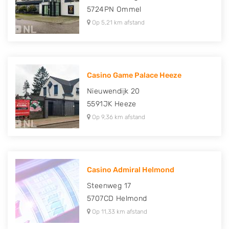
5724PN
Ommel
Op 5,21 km afstand
Casino Game Palace Heeze
Nieuwendijk 20
5591JK
Heeze
Op 9,36 km afstand
Casino Admiral Helmond
Steenweg 17
5707CD
Helmond
Op 11,33 km afstand