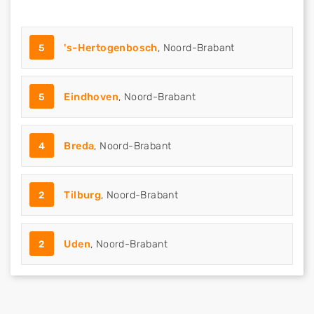
5
's-Hertogenbosch
, Noord-Brabant
5
Eindhoven
, Noord-Brabant
4
Breda
, Noord-Brabant
2
Tilburg
, Noord-Brabant
2
Uden
, Noord-Brabant