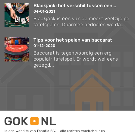
Blackjack: het verschil tussen een...
04-01-2021
Blackjack is één van de meest veelzijdige
tafelspelen. Daarmee bedoelen we da...
Tips voor het spelen van baccarat
01-12-2020
Baccarat is tegenwoordig een erg
populair tafelspel. Er wordt wel eens
gezegd...
is een website van Fanatic B.V. - Alle rechten voorbehouden