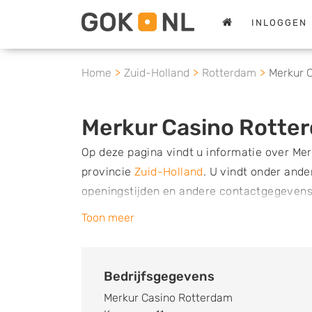
INLOGGEN
Home
Zuid-Holland
Rotterdam
Merkur 
Merkur Casino Rotte
Op deze pagina vindt u informatie over Me
provincie
Zuid-Holland
. U vindt onder ande
openingstijden en andere contactgegevens.
kunt spelen in dit casino. Zo weet voor we
Toon meer
kunt. Ten slotte kunt een beoordeling of re
gokhal.
Bedrijfsgegevens
Zoekt u een ander casino? Zoek dan in
Rot
Merkur Casino Rotterdam