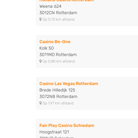
Weena 624
3012CN Rotterdam
Op 0,70 km afstand
Casino Be-One
Kolk 50
3011MD Rotterdam
Op 0,80 km afstand
Casino Las Vegas Rotterdam
Brede Hilledijk 125
3072NB Rotterdam
Op 1,97 km afstand
Fair Play Casino Schiedam
Hoogstraat 121