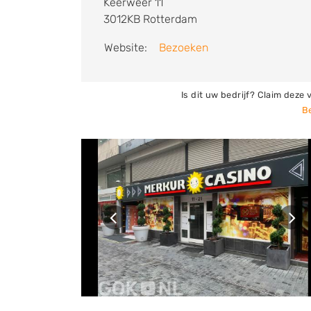
Keerweer 11
3012KB Rotterdam
Website:
Bezoeken
Is dit uw bedrijf? Claim deze 
Be