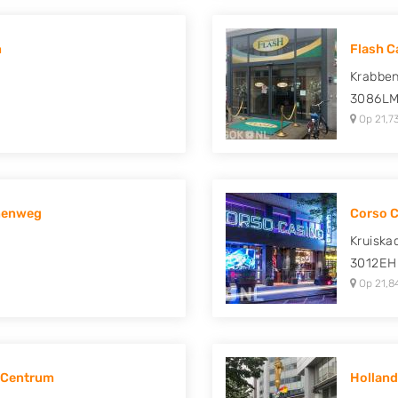
m
Flash C
Krabben
3086L
Op 21,7
nenweg
Corso C
Kruiska
3012EH
Op 21,8
 Centrum
Holland