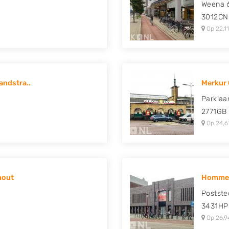
Weena 
3012CN
Op 22,11
andstra..
Merkur
Parklaa
2771GB
Op 24,6
hout
Hommer
Postste
3431HP
Op 26,9