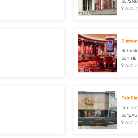
3072NB
Op 20,3
Diamon
Botersl
3011HE
Op 21,2
Fair Pl
Coolsin
3012AG
Op 21,51