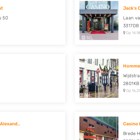
ht
Jack's 
s 50
Laan va
3317DB
Op 14,18
Hommer
Wijdstr
2801KB
Op 16,2
Alexand..
Casino 
Brede Hi