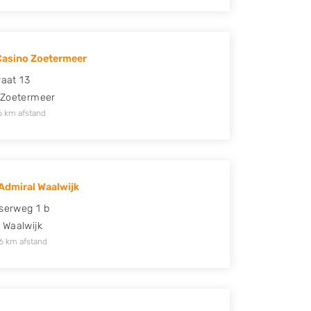
Casino Zoetermeer
raat 13
Zoetermeer
6 km afstand
Admiral Waalwijk
sserweg 1 b
Waalwijk
6 km afstand