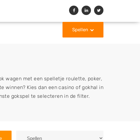
Spellen
ok wagen met een spelletje roulette, poker,
e winnen? Kies dan een casino of gokhal in
ste gokspel te selecteren in de filter.
an alle casino's in
Zuid-Holland
. Met
wenste gokgelegenheid.
e