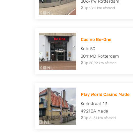
3067KW
Rotterdam
Op 18,11 km afstand
Casino Be-One
Kolk 50
3011MD
Rotterdam
Op 20,92 km afstand
Play World Casino Made
Kerkstraat 13
4921BA
Made
Op 21,31 km afstand