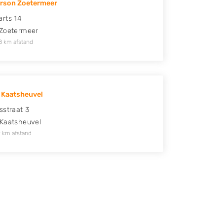
son Zoetermeer
rts 14
Zoetermeer
8 km afstand
 Kaatsheuvel
sstraat 3
Kaatsheuvel
 km afstand