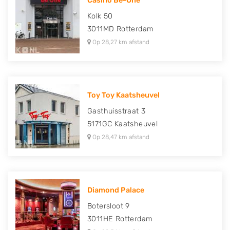
Casino Be-One
Kolk 50
3011MD
Rotterdam
Op 28,27 km afstand
Toy Toy Kaatsheuvel
Gasthuisstraat 3
5171GC
Kaatsheuvel
Op 28,47 km afstand
Diamond Palace
Botersloot 9
3011HE
Rotterdam