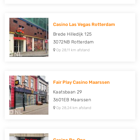
Casino Las Vegas Rotterdam
Brede Hilledijk 125
3072NB
Rotterdam
Op 28,11 km afstand
Fair Play Casino Maarssen
Kaatsbaan 29
3601EB
Maarssen
Op 28,24 km afstand