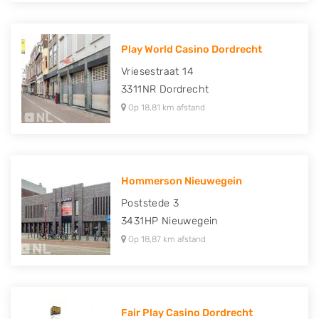
Play World Casino Dordrecht
Vriesestraat 14
3311NR
Dordrecht
Op 18,81 km afstand
Hommerson Nieuwegein
Poststede 3
3431HP
Nieuwegein
Op 18,87 km afstand
Fair Play Casino Dordrecht