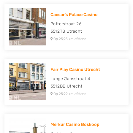
Caesar's Palace Casino
Potterstraat 26
3512TB
Utrecht
Op 25,95 km afstand
Fair Play Casino Utrecht
Lange Jansstraat 4
3512BB
Utrecht
Op 25,99 km afstand
Merkur Casino Boskoop