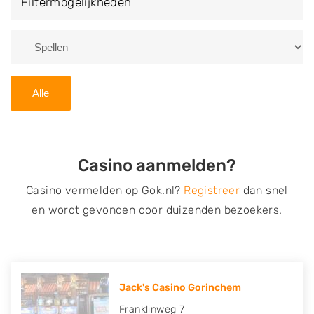
Filtermogelijkheden
te selecteren in de filter.
Zoek je liever naar een casino in een andere plaats of
regio? Je vindt op deze website een overzicht van
alle casino's in
Zuid-Holland
. Met behulp van je
Alle
woonplaats, postcode of de naam van het casino kun
je zelfs direct
zoeken
naar een gewenste
gokgelegenheid.
Casino aanmelden?
Casino vermelden op Gok.nl?
Registreer
dan snel
en wordt gevonden door duizenden bezoekers.
Jack's Casino Gorinchem
Franklinweg 7