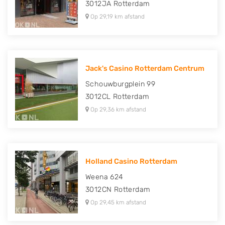
3012JA
Rotterdam
Op 29,19 km afstand
Jack's Casino Rotterdam Centrum
Schouwburgplein 99
3012CL
Rotterdam
Op 29,36 km afstand
Holland Casino Rotterdam
Weena 624
3012CN
Rotterdam
Op 29,45 km afstand