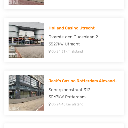
Holland Casino Utrecht
Overste den Oudenlaan 2
3527KW
Utrecht
Op 24,31 km afstand
Jack's Casino Rotterdam Alexand..
Schorpioenstraat 312
3067KW
Rotterdam
Op 24,45 km afstand