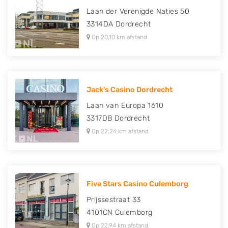
Laan der Verenigde Naties 50
3314DA
Dordrecht
Op 20,10 km afstand
Jack's Casino Dordrecht
Laan van Europa 1610
3317DB
Dordrecht
Op 22,24 km afstand
Five Stars Casino Culemborg
Prijssestraat 33
4101CN
Culemborg
Op 22,94 km afstand