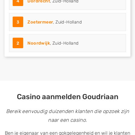
4
Dordrecht
, Zuid-Holland
3
Zoetermeer
, Zuid-Holland
2
Noordwijk
, Zuid-Holland
Casino aanmelden Goudriaan
Bereik eenvoudig duizenden klanten die opzoek zijn
naar een casino.
Ben je eigenaar van een gokgelegenheid en wil je klanten