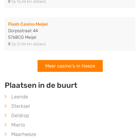
Op 16,44 km afstand
Flash Casino Meijel
Dorpsstraat 44
5768CG Meijel
Op 21,44 km afstand
Meer casino's in Heeze
Plaatsen in de buurt
Leende
Sterksel
Geldrop
Mierlo
Maarheeze