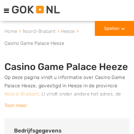
Spellen
Home
Noord-Brabant
Heeze
Casino Game Palace Heeze
Casino Game Palace Heeze
Op deze pagina vindt u informatie over Casino Game
Palace Heeze, gevestigd in Heeze in de provincie
Noord-Brabant
. U vindt onder andere het adres, de
plaats, het telefoonnummer, openingstijden en andere
Toon meer
contactgegevens. Daarnaast vindt u informatie over
de spellen die kunt spelen in dit casino. Zo weet voor
welke gokspellen u bij Casino Game Palace Heeze
Bedrijfsgegevens