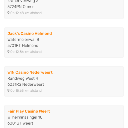
Kranenvenweg 3
5724PN Ommel
Op 12,48 km afstand
Jack's Casino Helmond
Watermolenwal 8
5701RT Helmond
Op 12,86 km afstand
WIN Casino Nederweert
Randweg West 4
6031RS Nederweert
Op 15,65 km afstand
Fair Play Casino Weert
Wilhelminasingel 10
6001GT Weert