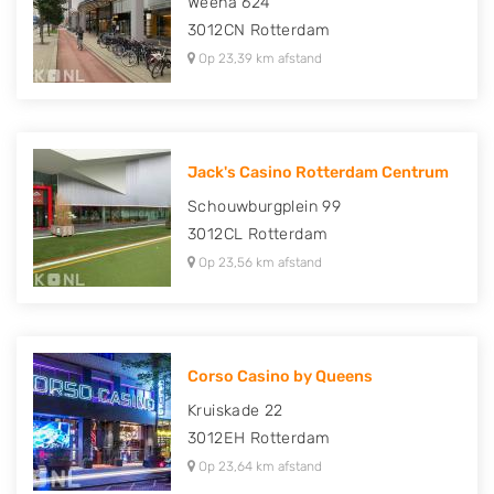
Weena 624
3012CN
Rotterdam
Op 23,39 km afstand
Jack's Casino Rotterdam Centrum
Schouwburgplein 99
3012CL
Rotterdam
Op 23,56 km afstand
Corso Casino by Queens
Kruiskade 22
3012EH
Rotterdam
Op 23,64 km afstand