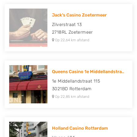
Jack's Casino Zoetermeer
Zilverstraat 13
2718RL
Zoetermeer
Op 22,64 km afstand
Queens Casino 1e Middellandstra..
1e Middellandstraat 115
3021BD
Rotterdam
Op 22,85 km afstand
Holland Casino Rotterdam