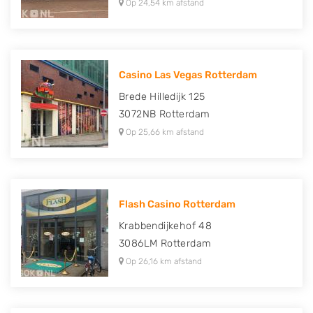
Op 24,54 km afstand
Casino Las Vegas Rotterdam
Brede Hilledijk 125
3072NB
Rotterdam
Op 25,66 km afstand
Flash Casino Rotterdam
Krabbendijkehof 48
3086LM
Rotterdam
Op 26,16 km afstand