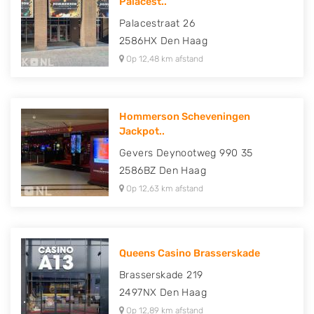
Palacest..
Palacestraat 26
2586HX
Den Haag
Op 12,48 km afstand
Hommerson Scheveningen
Jackpot..
Gevers Deynootweg 990 35
2586BZ
Den Haag
Op 12,63 km afstand
Queens Casino Brasserskade
Brasserskade 219
2497NX
Den Haag
Op 12,89 km afstand