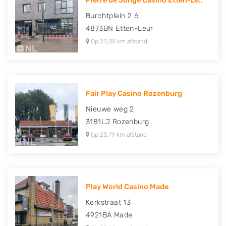
Pierre de Jonge Casino Etten-Le..
Burchtplein 2 6
4873BN
Etten-Leur
Op 23,05 km afstand
Fair Play Casino Rozenburg
Nieuwe weg 2
3181LJ
Rozenburg
Op 23,79 km afstand
Play World Casino Made
Kerkstraat 13
4921BA
Made