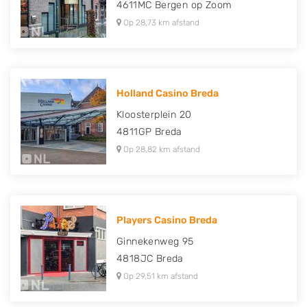
4611MC
Bergen op Zoom
Op 28,73 km afstand
Holland Casino Breda
Kloosterplein 20
4811GP
Breda
Op 28,82 km afstand
Players Casino Breda
Ginnekenweg 95
4818JC
Breda
Op 29,51 km afstand