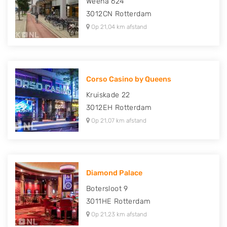
Weena 624
3012CN
Rotterdam
Op 21,04 km afstand
Corso Casino by Queens
Kruiskade 22
3012EH
Rotterdam
Op 21,07 km afstand
Diamond Palace
Botersloot 9
3011HE
Rotterdam
Op 21,23 km afstand