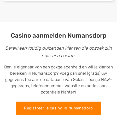
Casino aanmelden Numansdorp
Bereik eenvoudig duizenden klanten die opzoek zijn
naar een casino.
Ben je eigenaar van een gokgelegenheid en wil je klanten
bereiken in Numansdorp? Voeg dan snel (gratis) uw
gegevens toe aan de database van Gok.nl. Toon je NAW-
gegevens, telefoonnummer, website en acties aan
potentiele klanten!
Registreer je casino in Numansdorp