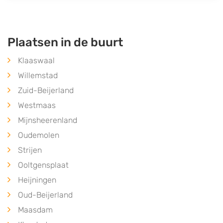
Plaatsen in de buurt
Klaaswaal
Willemstad
Zuid-Beijerland
Westmaas
Mijnsheerenland
Oudemolen
Strijen
Ooltgensplaat
Heijningen
Oud-Beijerland
Maasdam