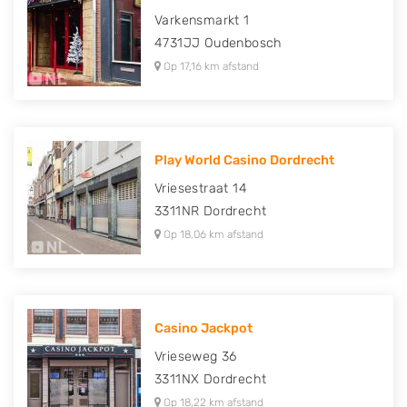
Varkensmarkt 1
4731JJ
Oudenbosch
Op 17,16 km afstand
Play World Casino Dordrecht
Vriesestraat 14
3311NR
Dordrecht
Op 18,06 km afstand
Casino Jackpot
Vrieseweg 36
3311NX
Dordrecht
Op 18,22 km afstand