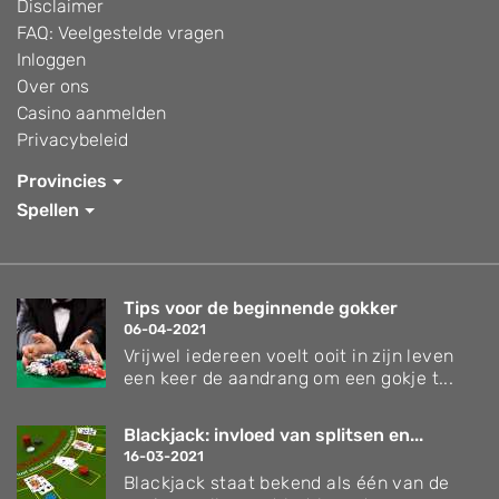
Disclaimer
FAQ: Veelgestelde vragen
Inloggen
Over ons
Casino aanmelden
Privacybeleid
Provincies
Spellen
Tips voor de beginnende gokker
06-04-2021
Vrijwel iedereen voelt ooit in zijn leven
een keer de aandrang om een gokje t...
Blackjack: invloed van splitsen en...
16-03-2021
Blackjack staat bekend als één van de