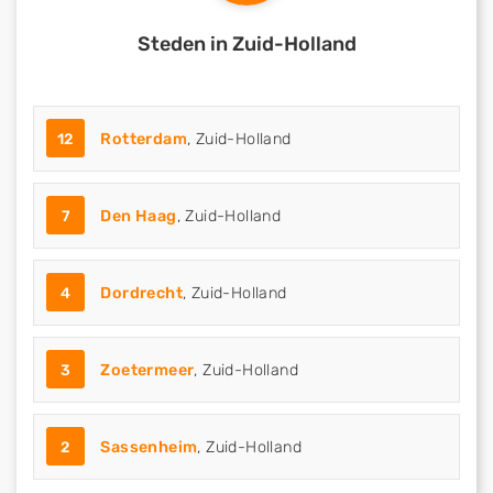
Steden in Zuid-Holland
12
Rotterdam
, Zuid-Holland
7
Den Haag
, Zuid-Holland
4
Dordrecht
, Zuid-Holland
3
Zoetermeer
, Zuid-Holland
2
Sassenheim
, Zuid-Holland