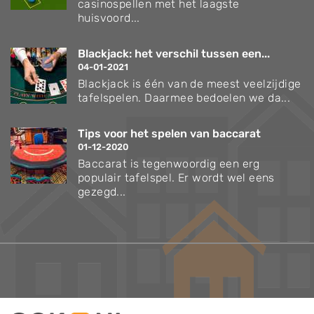
casinospellen met het laagste
huisvoord...
Blackjack: het verschil tussen een...
04-01-2021
Blackjack is één van de meest veelzijdige
tafelspelen. Daarmee bedoelen we da...
Tips voor het spelen van baccarat
01-12-2020
Baccarat is tegenwoordig een erg
populair tafelspel. Er wordt wel eens
gezegd...