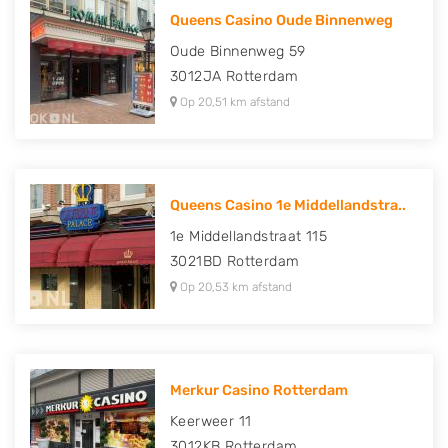
Queens Casino Oude Binnenweg
Oude Binnenweg 59
3012JA
Rotterdam
Op 20,51 km afstand
Queens Casino 1e Middellandstra..
1e Middellandstraat 115
3021BD
Rotterdam
Op 20,53 km afstand
Merkur Casino Rotterdam
Keerweer 11
3012KB
Rotterdam