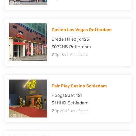
Casino Las Vegas Rotterdam
Brede Hilledijk 125
3072NB
Rotterdam
Op 18,92 km afstand
Fair Play Casino Schiedam
Hoogstraat 121
3111HD
Schiedam
Op 20,42 km afstand