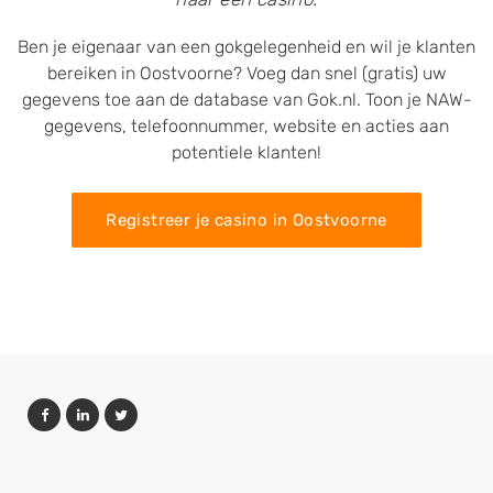
Ben je eigenaar van een gokgelegenheid en wil je klanten
bereiken in Oostvoorne? Voeg dan snel (gratis) uw
gegevens toe aan de database van Gok.nl. Toon je NAW-
gegevens, telefoonnummer, website en acties aan
potentiele klanten!
Registreer je casino in Oostvoorne