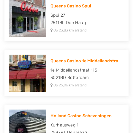
Queens Casino Spui
Spui 27
2511BL
Den Haag
Op 23,83 km afstand
Queens Casino 1e Middellandstra..
1e Middellandstraat 115
3021BD
Rotterdam
Op 25,06 km afstand
Holland Casino Scheveningen
Kurhausweg 1
2587RT
Den Haag