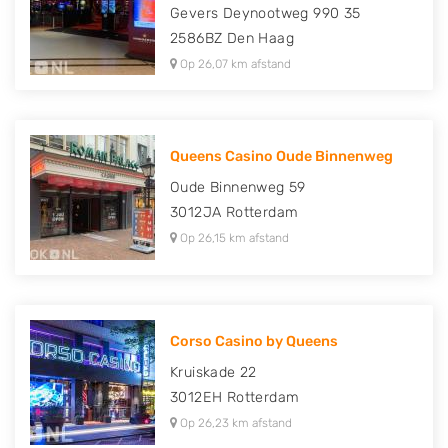
Gevers Deynootweg 990 35
2586BZ
Den Haag
Op 26,07 km afstand
Queens Casino Oude Binnenweg
Oude Binnenweg 59
3012JA
Rotterdam
Op 26,15 km afstand
Corso Casino by Queens
Kruiskade 22
3012EH
Rotterdam
Op 26,23 km afstand