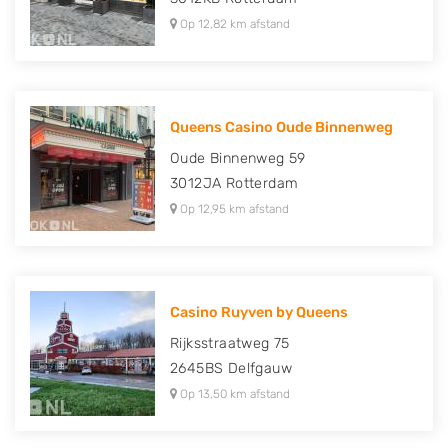
Op 12,82 km afstand
Queens Casino Oude Binnenweg
Oude Binnenweg 59
3012JA
Rotterdam
Op 12,95 km afstand
Casino Ruyven by Queens
Rijksstraatweg 75
2645BS
Delfgauw
Op 13,50 km afstand