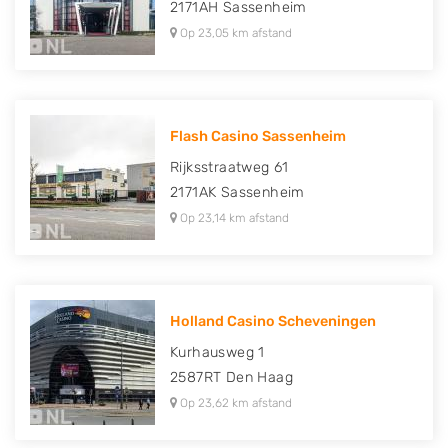
2171AH
Sassenheim
Op 23,05 km afstand
Flash Casino Sassenheim
Rijksstraatweg 61
2171AK
Sassenheim
Op 23,14 km afstand
Holland Casino Scheveningen
Kurhausweg 1
2587RT
Den Haag
Op 23,62 km afstand