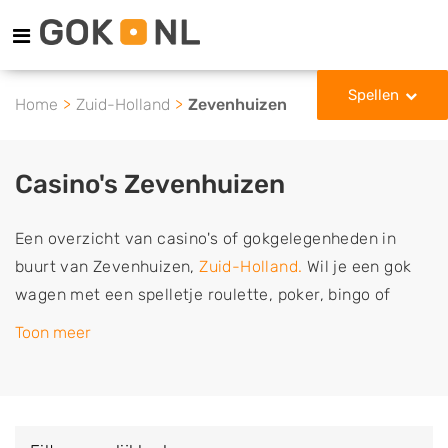
Spellen
Home
Zuid-Holland
Zevenhuizen
Casino's Zevenhuizen
Een overzicht van casino's of gokgelegenheden in
buurt van Zevenhuizen,
Zuid-Holland.
Wil je een gok
wagen met een spelletje roulette, poker, bingo of
blackjack of een poging doen om de jackpot van
Toon meer
gokkasten, gokautomaten en fruitmachines te
winnen? Kies dan een casino of gokhal in jouw buurt
uit. Wil je een specifiek spel spelen? Dan kun je de
casino's filteren door het door jou gewenste gokspel