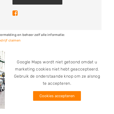
vermelding en beheer zelf alle informatie:
drijf claimen
Google Maps wordt niet getoond omdat u
marketing cookies niet hebt geaccepteerd.
Gebruik de onderstaande knop om ze alsnog
te accepteren.
Cookies accepteren