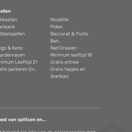
ellen
kkasten
Roulette
ackjack
Poker
bbelspellen
Baccarat & Punto
Ban..
ngo & Keno
Rad Draaien
ardenracen
Minimum leeftijd 18
nimum Leeftijd 21
Gratis entree
atis parkeren (in..
Gratis hapjes en
drankjes
oed van splitsen en...