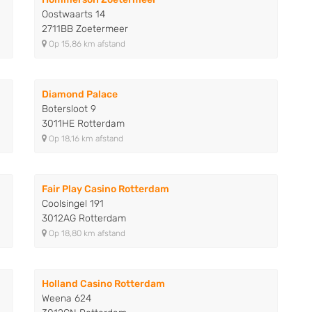
Oostwaarts 14
2711BB Zoetermeer
Op 15,86 km afstand
Diamond Palace
Botersloot 9
3011HE Rotterdam
Op 18,16 km afstand
Fair Play Casino Rotterdam
Coolsingel 191
3012AG Rotterdam
Op 18,80 km afstand
Holland Casino Rotterdam
Weena 624