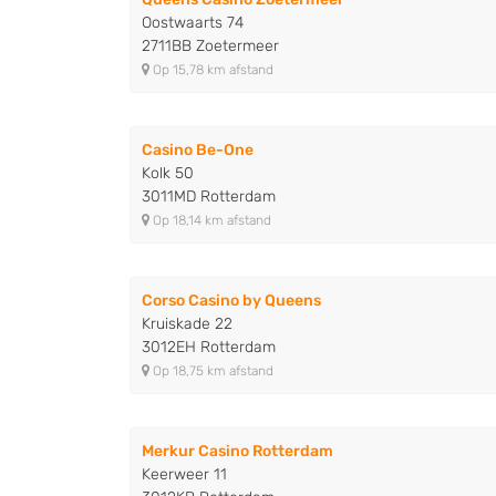
Oostwaarts 74
2711BB Zoetermeer
Op 15,78 km afstand
Casino Be-One
Kolk 50
3011MD Rotterdam
Op 18,14 km afstand
Corso Casino by Queens
Kruiskade 22
3012EH Rotterdam
Op 18,75 km afstand
Merkur Casino Rotterdam
Keerweer 11