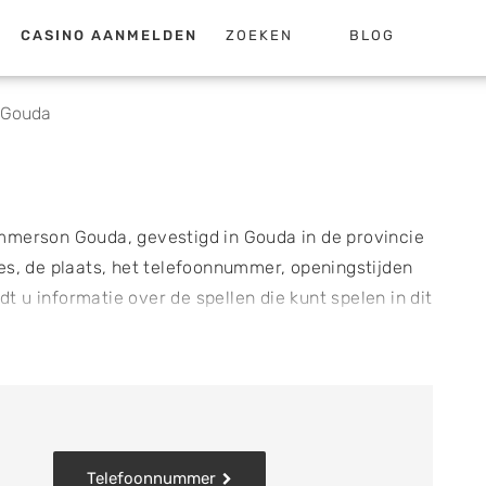
CASINO AANMELDEN
ZOEKEN
BLOG
 Gouda
mmerson Gouda, gevestigd in Gouda in de provincie
res, de plaats, het telefoonnummer, openingstijden
 u informatie over de spellen die kunt spelen in dit
ij Hommerson Gouda terecht kunt. Ten slotte kunt
u al ervaring hebt met deze gokhal.
da
.
Telefoonnummer