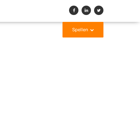
Spellen