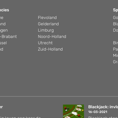
ncies
Sp
he
Flevoland
Go
and
Gelderland
Bl
ngen
Limburg
Do
-Brabant
Noord-Holland
ssel
Utrecht
Bi
nd
Zuid-Holland
Pa
Mi
Gr
er
Blackjack: invl
16-03-2021